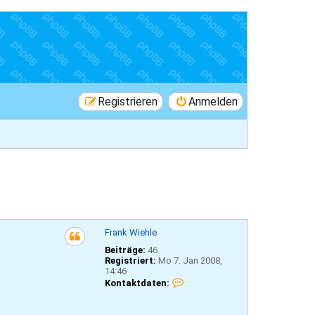
Registrieren
Anmelden
Frank Wiehle
Beiträge:
46
Registriert:
Mo 7. Jan 2008,
14:46
K
Kontaktdaten:
o
n
t