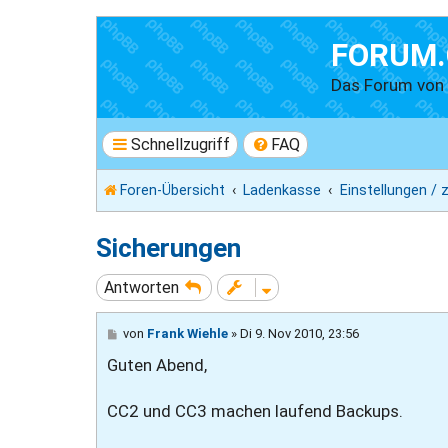
FORUM.
Das Forum vo
Schnellzugriff
FAQ
Foren-Übersicht
Ladenkasse
Einstellungen / 
Sicherungen
Antworten
B
von
Frank Wiehle
»
Di 9. Nov 2010, 23:56
e
Guten Abend,
i
t
r
a
CC2 und CC3 machen laufend Backups.
g