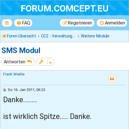
FORUM.COMCEPT.EU
FAQ
Registrieren
Anmelden
Foren-Übersicht
CC2 - Verwaltungsprogramm
Weitere Module
SMS Modul
Antworten
Frank Wiehle
B
So 16. Jan 2011, 06:23
e
Danke........
i
t
r
a
ist wirklich Spitze..... Danke.
g