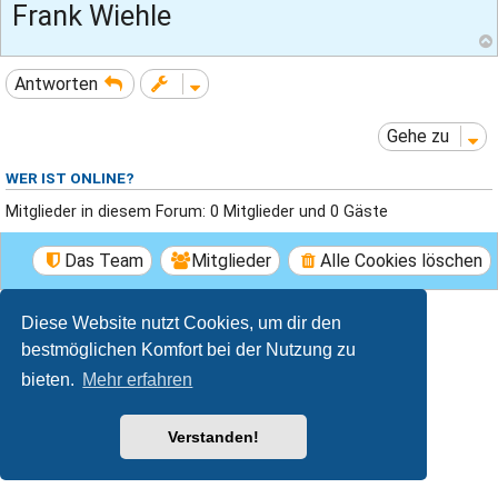
Frank Wiehle
Antworten
Gehe zu
WER IST ONLINE?
Mitglieder in diesem Forum: 0 Mitglieder und 0 Gäste
Das Team
Mitglieder
Alle Cookies löschen
Breeze style by
Ian Bradley
Diese Website nutzt Cookies, um dir den
Powered by
phpBB
® Forum Software © phpBB Limited
bestmöglichen Komfort bei der Nutzung zu
Deutsche Übersetzung durch
phpBB.de
Datenschutz
|
Nutzungsbedingungen
bieten.
Mehr erfahren
Verstanden!