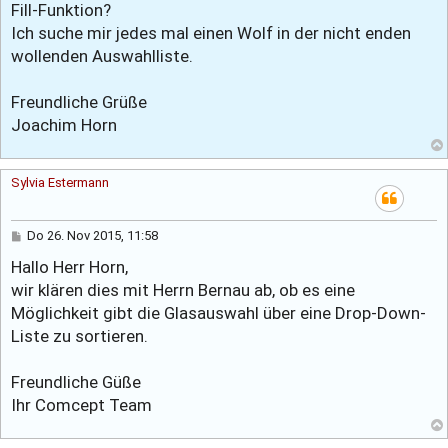
Fill-Funktion?
Ich suche mir jedes mal einen Wolf in der nicht enden
wollenden Auswahlliste.
Freundliche Grüße
Joachim Horn
Sylvia Estermann
B
Do 26. Nov 2015, 11:58
e
Hallo Herr Horn,
i
t
wir klären dies mit Herrn Bernau ab, ob es eine
r
a
Möglichkeit gibt die Glasauswahl über eine Drop-Down-
g
Liste zu sortieren.
Freundliche Güße
Ihr Comcept Team