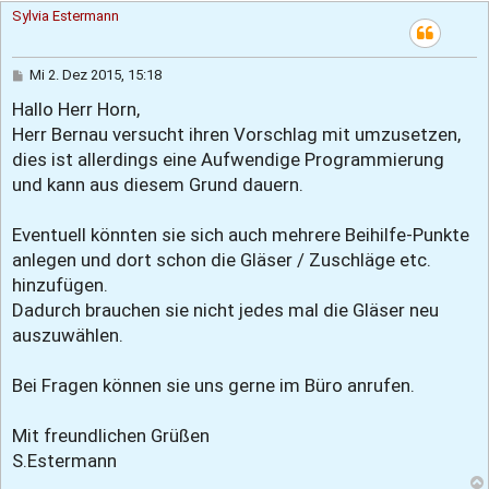
Sylvia Estermann
B
Mi 2. Dez 2015, 15:18
e
Hallo Herr Horn,
i
t
Herr Bernau versucht ihren Vorschlag mit umzusetzen,
r
a
dies ist allerdings eine Aufwendige Programmierung
g
und kann aus diesem Grund dauern.
Eventuell könnten sie sich auch mehrere Beihilfe-Punkte
anlegen und dort schon die Gläser / Zuschläge etc.
hinzufügen.
Dadurch brauchen sie nicht jedes mal die Gläser neu
auszuwählen.
Bei Fragen können sie uns gerne im Büro anrufen.
Mit freundlichen Grüßen
S.Estermann