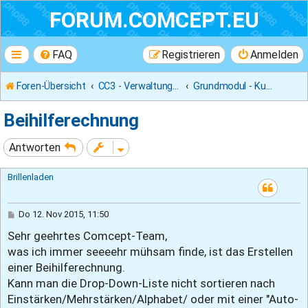
FORUM.COMCEPT.EU
FAQ
Registrieren
Anmelden
Foren-Übersicht
CC3 - Verwaltungsprogramm
Grundmodul - Kundenkarte
Beihilferechnung
Antworten
Brillenladen
B
Do 12. Nov 2015, 11:50
e
Sehr geehrtes Comcept-Team,
i
t
was ich immer seeeehr mühsam finde, ist das Erstellen
r
a
einer Beihilferechnung.
g
Kann man die Drop-Down-Liste nicht sortieren nach
Einstärken/Mehrstärken/Alphabet/ oder mit einer "Auto-