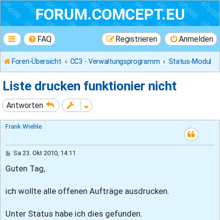
FORUM.COMCEPT.EU
FAQ
Registrieren
Anmelden
Foren-Übersicht
CC3 - Verwaltungsprogramm
Status-Modul
Liste drucken funktionier nicht
Antworten
Frank Wiehle
B
Sa 23. Okt 2010, 14:11
e
Guten Tag,
i
t
r
a
ich wollte alle offenen Aufträge ausdrucken.
g
Unter Status habe ich dies gefunden.