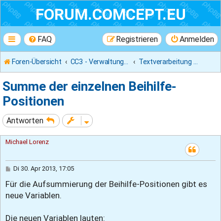
FORUM.COMCEPT.EU
FAQ
Registrieren
Anmelden
Foren-Übersicht
CC3 - Verwaltungsprogramm
Textverarbeitung / Designer
Summe der einzelnen Beihilfe-
Positionen
Antworten
Michael Lorenz
B
Di 30. Apr 2013, 17:05
e
Für die Aufsummierung der Beihilfe-Positionen gibt es
i
t
neue Variablen.
r
a
g
Die neuen Variablen lauten: