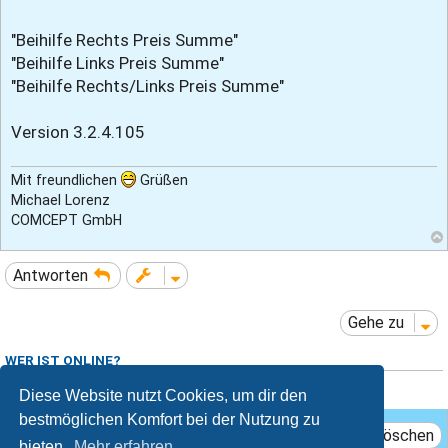
"Beihilfe Rechts Preis Summe"
"Beihilfe Links Preis Summe"
"Beihilfe Rechts/Links Preis Summe"
Version 3.2.4.105
Mit freundlichen
Grüßen
Michael Lorenz
COMCEPT GmbH
Antworten
Gehe zu
WER IST ONLINE?
Mitglieder in diesem Forum: 0 Mitglieder und 0 Gäste
Diese Website nutzt Cookies, um dir den
bestmöglichen Komfort bei der Nutzung zu
Das Team
Mitglieder
Alle Cookies löschen
bieten.
Mehr erfahren