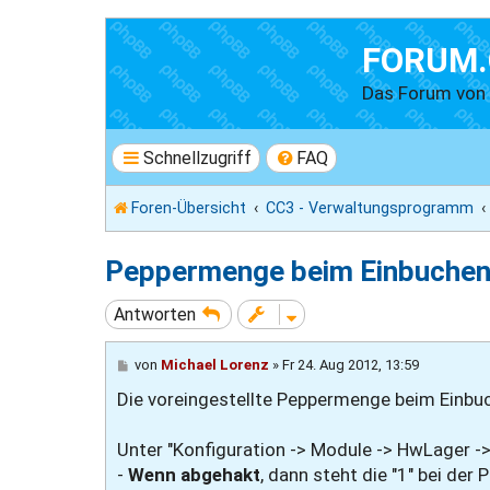
FORUM.
Das Forum vo
Schnellzugriff
FAQ
Foren-Übersicht
CC3 - Verwaltungsprogramm
Peppermenge beim Einbuchen 
Antworten
B
von
Michael Lorenz
»
Fr 24. Aug 2012, 13:59
e
Die voreingestellte Peppermenge beim Einbuc
i
t
r
a
Unter "Konfiguration -> Module -> HwLager -
g
-
Wenn abgehakt
, dann steht die "1" bei d