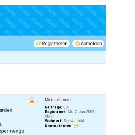
Registrieren
Anmelden
Michael Lorenz
Beiträge:
681
erden.
Registriert:
Mo 7. Jan 2008,
08:57
Wohnort:
Schwalmtal
n.
K
Kontaktdaten:
o
Peppermenge
n