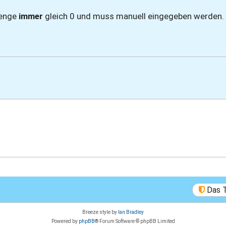
menge
immer
gleich 0 und muss manuell eingegeben werden.
Das 
Breeze style by
Ian Bradley
Powered by
phpBB
® Forum Software © phpBB Limited