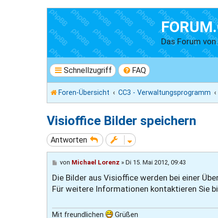
FORUM.
Das Forum vo
Schnellzugriff
FAQ
Foren-Übersicht
CC3 - Verwaltungsprogramm
Visioffice Bilder speichern
Antworten
B
von
Michael Lorenz
»
Di 15. Mai 2012, 09:43
e
Die Bilder aus Visioffice werden bei einer Ü
i
t
Für weitere Informationen kontaktieren Sie bi
r
a
g
Mit freundlichen
Grüßen