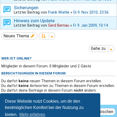
Sicherungen
Letzter Beitrag von
Frank Wiehle
«
Di 9. Nov 2010, 23:56
Hinweis zum Update
Letzter Beitrag von
Gerd Bernau
«
Fr 9. Jan 2009, 10:14
Neues Thema
Gehe zu
WER IST ONLINE?
Mitglieder in diesem Forum: 0 Mitglieder und 2 Gäste
BERECHTIGUNGEN IN DIESEM FORUM
Du darfst
keine
neuen Themen in diesem Forum erstellen.
Du darfst
keine
Antworten zu Themen in diesem Forum erstellen.
Du darfst deine Beiträge in diesem Forum
nicht
ändern.
Du darfst deine Beiträge in diesem Forum
nicht
löschen.
Du darfst
keine
Dateianhänge in diesem Forum erstellen.
Diese Website nutzt Cookies, um dir den
bestmöglichen Komfort bei der Nutzung zu
Das Team
Mitglieder
Alle Cookies löschen
bieten.
Mehr erfahren