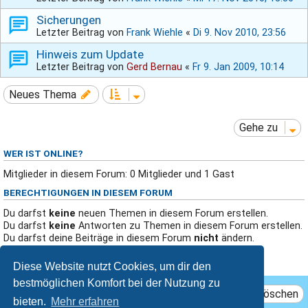
Sicherungen
Letzter Beitrag von
Frank Wiehle
«
Di 9. Nov 2010, 23:56
Hinweis zum Update
Letzter Beitrag von
Gerd Bernau
«
Fr 9. Jan 2009, 10:14
Neues Thema
Gehe zu
WER IST ONLINE?
Mitglieder in diesem Forum: 0 Mitglieder und 1 Gast
BERECHTIGUNGEN IN DIESEM FORUM
Du darfst
keine
neuen Themen in diesem Forum erstellen.
Du darfst
keine
Antworten zu Themen in diesem Forum erstellen.
Du darfst deine Beiträge in diesem Forum
nicht
ändern.
Du darfst deine Beiträge in diesem Forum
nicht
löschen.
Du darfst
keine
Dateianhänge in diesem Forum erstellen.
Diese Website nutzt Cookies, um dir den
bestmöglichen Komfort bei der Nutzung zu
Das Team
Mitglieder
Alle Cookies löschen
bieten.
Mehr erfahren