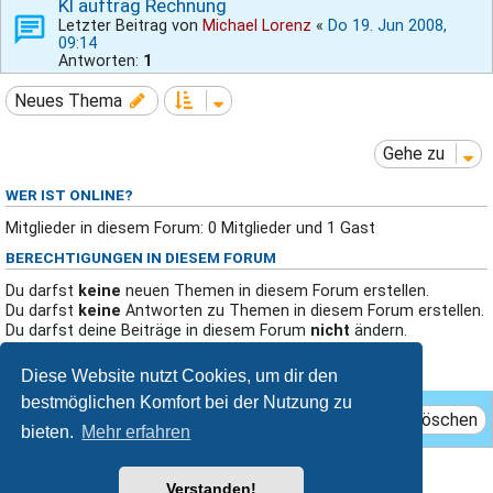
Kl auftrag Rechnung
Letzter Beitrag von
Michael Lorenz
«
Do 19. Jun 2008,
09:14
Antworten:
1
Neues Thema
Gehe zu
WER IST ONLINE?
Mitglieder in diesem Forum: 0 Mitglieder und 1 Gast
BERECHTIGUNGEN IN DIESEM FORUM
Du darfst
keine
neuen Themen in diesem Forum erstellen.
Du darfst
keine
Antworten zu Themen in diesem Forum erstellen.
Du darfst deine Beiträge in diesem Forum
nicht
ändern.
Du darfst deine Beiträge in diesem Forum
nicht
löschen.
Du darfst
keine
Dateianhänge in diesem Forum erstellen.
Diese Website nutzt Cookies, um dir den
bestmöglichen Komfort bei der Nutzung zu
Das Team
Mitglieder
Alle Cookies löschen
bieten.
Mehr erfahren
Breeze style by
Ian Bradley
Verstanden!
Powered by
phpBB
® Forum Software © phpBB Limited