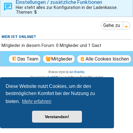
Einstellungen / zusätzliche Funktionen
Hier steht alles zur Konfiguration in der Ladenkasse.
Themen:
5
Gehe zu
WER IST ONLINE?
Mitglieder in diesem Forum: 0 Mitglieder und 1 Gast
Das Team
Mitglieder
Alle Cookies löschen
Breeze style by
Ian Bradley
Powered by
phpBB
® Forum Software © phpBB Limited
Deutsche Übersetzung durch
phpBB.de
Diese Website nutzt Cookies, um dir den
Datenschutz
|
Nutzungsbedingungen
bestmöglichen Komfort bei der Nutzung zu
bieten.
Mehr erfahren
Verstanden!