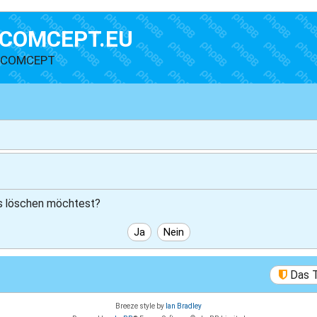
COMCEPT.EU
n COMCEPT
rds löschen möchtest?
Das 
Breeze style by
Ian Bradley