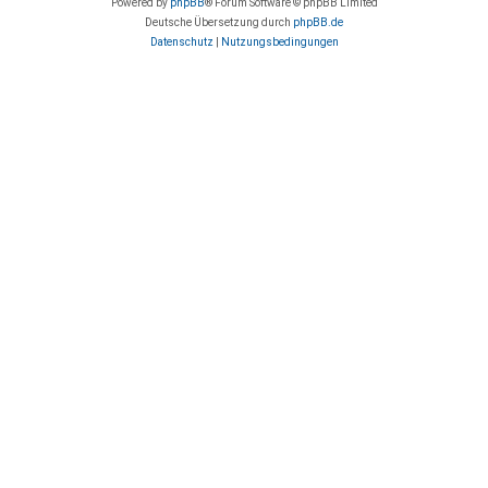
Powered by
phpBB
® Forum Software © phpBB Limited
Deutsche Übersetzung durch
phpBB.de
Datenschutz
|
Nutzungsbedingungen