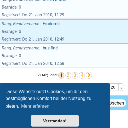
Beiträge
0
Registriert
Do 21. Jan 2010, 11:29
Rang, Benutzername
Frodomb
Beiträge
0
Registriert
Do 21. Jan 2010, 12:49
Rang, Benutzername
busifind
Beiträge
0
Registriert
Do 21. Jan 2010, 12:58
1
2
3
4
Nächste
127 Mitglieder
Gehe zu
Diese Website nutzt Cookies, um dir den
bestmöglichen Komfort bei der Nutzung zu
Das Team
Mitglieder
Alle Cookies löschen
bieten.
Mehr erfahren
Breeze style by
Ian Bradley
Verstanden!
Powered by
phpBB
® Forum Software © phpBB Limited
Deutsche Übersetzung durch
phpBB.de