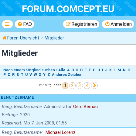
FORUM.COMCEPT.EU
FAQ
Registrieren
Anmelden
Foren-Übersicht
Mitglieder
Mitglieder
Nach einem Mitglied suchen
•
Alle
A
B
C
D
E
F
G
H
I
J
K
L
M
N
O
P
Q
R
S
T
U
V
W
X
Y
Z
Anderes Zeichen
1
2
3
4
Nächste
127 Mitglieder
BENUTZERNAME
Rang, Benutzername
Administrator
Gerd Bernau
Beiträge
2920
Registriert
Mo 7. Jan 2008, 01:55
Rang, Benutzername
Michael Lorenz