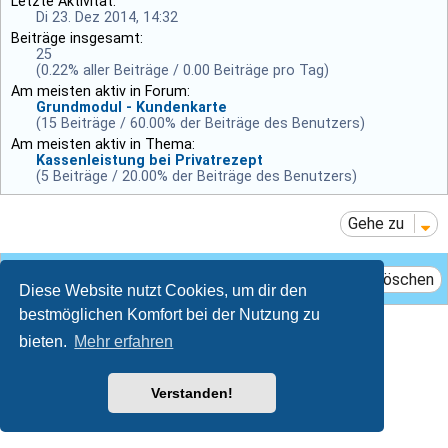
Letzte Aktivität:
Di 23. Dez 2014, 14:32
Beiträge insgesamt:
25
(0.22% aller Beiträge / 0.00 Beiträge pro Tag)
Am meisten aktiv in Forum:
Grundmodul - Kundenkarte
(15 Beiträge / 60.00% der Beiträge des Benutzers)
Am meisten aktiv in Thema:
Kassenleistung bei Privatrezept
(5 Beiträge / 20.00% der Beiträge des Benutzers)
Gehe zu
Das Team
Mitglieder
Alle Cookies löschen
Diese Website nutzt Cookies, um dir den
bestmöglichen Komfort bei der Nutzung zu
Breeze style by
Ian Bradley
bieten.
Mehr erfahren
Powered by
phpBB
® Forum Software © phpBB Limited
Deutsche Übersetzung durch
phpBB.de
Datenschutz
|
Nutzungsbedingungen
Verstanden!