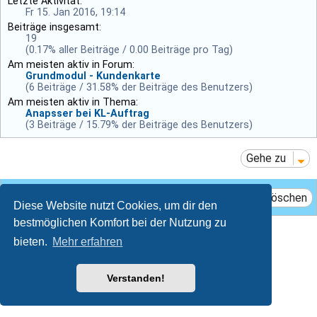
Letzte Aktivität:
Fr 15. Jan 2016, 19:14
Beiträge insgesamt:
19
(0.17% aller Beiträge / 0.00 Beiträge pro Tag)
Am meisten aktiv in Forum:
Grundmodul - Kundenkarte
(6 Beiträge / 31.58% der Beiträge des Benutzers)
Am meisten aktiv in Thema:
Anapsser bei KL-Auftrag
(3 Beiträge / 15.79% der Beiträge des Benutzers)
Gehe zu
Das Team
Mitglieder
Alle Cookies löschen
Diese Website nutzt Cookies, um dir den
bestmöglichen Komfort bei der Nutzung zu
Breeze style by
Ian Bradley
bieten.
Mehr erfahren
Powered by
phpBB
® Forum Software © phpBB Limited
Deutsche Übersetzung durch
phpBB.de
Datenschutz
|
Nutzungsbedingungen
Verstanden!