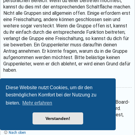
persönlichen Bereich. Wenn du einer beitreten möchtest,
kannst du dies mit der entsprechenden Schaltfläche machen.
Nicht alle Gruppen sind allgemein offen. Einige erfordern erst
eine Freischaltung, andere können geschlossen sein und
weitere sogar versteckt. Wenn die Gruppe offen ist, kannst
du ihr einfach durch die entsprechende Funktion beitreten;
verlangt die Gruppe eine Freischaltung, so kannst du dich für
sie bewerben. Ein Gruppenleiter muss daraufhin deinen
Antrag annehmen. Er könnte fragen, warum du in die Gruppe
aufgenommen werden möchtest. Bitte belästige keinen
Gruppenleiter, wenn er dich ablehnt, er wird einen Grund dafür
haben.
Nach oben
Diese Website nutzt Cookies, um dir den
bestmöglichen Komfort bei der Nutzung zu
Wie werde ich Gruppenleiter?
Der Leiter einer Gruppe wird normalerweise durch die Board-
bieten.
Mehr erfahren
Administration festgelegt, wenn die Gruppe erstellt wird.
Wenn du eine eigene Benutzergruppe erstellen möchtest,
Verstanden!
dann solltest du einen Administrator kontaktieren.
Nach oben